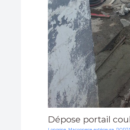
Dépose portail coul
Longrine
,
Maçonnerie extérieure
,
PORTA