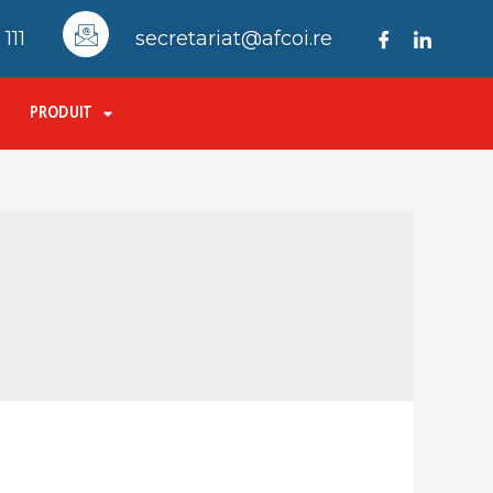
111
secretariat@afcoi.re
PRODUIT