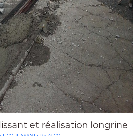
issant et réalisation longrine
IL COULISSANT
/ Par
AFCOI