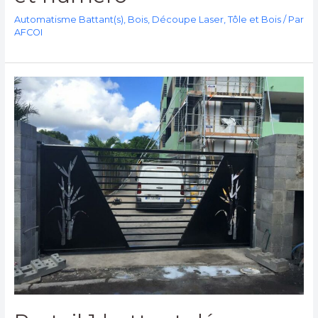
Automatisme Battant(s)
,
Bois
,
Découpe Laser
,
Tôle et Bois
/ Par
AFCOI