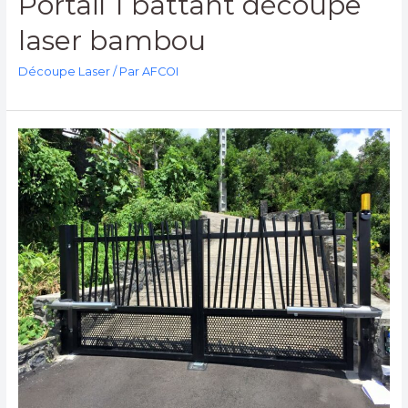
Portail 1 battant découpe
laser bambou
Découpe Laser
/ Par
AFCOI