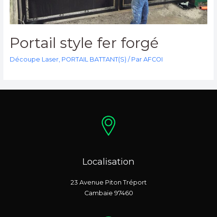
Portail style fer forgé
Découpe Laser
,
PORTAIL BATTANT(S)
/ Par
AFCOI
Localisation
23 Avenue Piton Tréport
Cambaie 97460