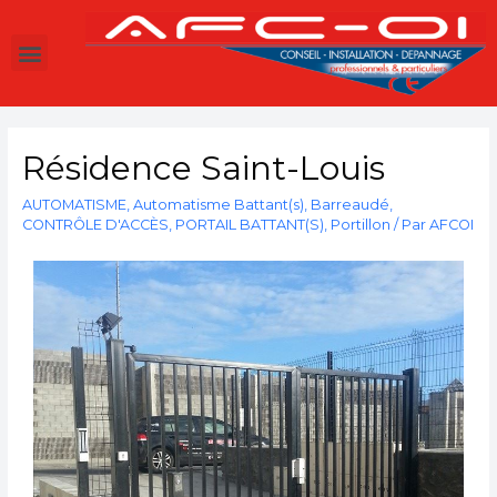
Résidence Saint-Louis
AUTOMATISME
,
Automatisme Battant(s)
,
Barreaudé
,
CONTRÔLE D'ACCÈS
,
PORTAIL BATTANT(S)
,
Portillon
/ Par
AFCOI