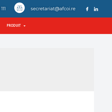
111
secretariat@afcoi.re
PRODUIT