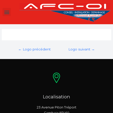
←
Logo précédent
Logo suivant
→
Localisation
23 Avenue Piton Tréport
Cambaie 97460