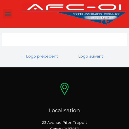
←
Logo précédent
Logo suivant
→
Localisation
23 Avenue Piton Tréport
Cambaie 97460