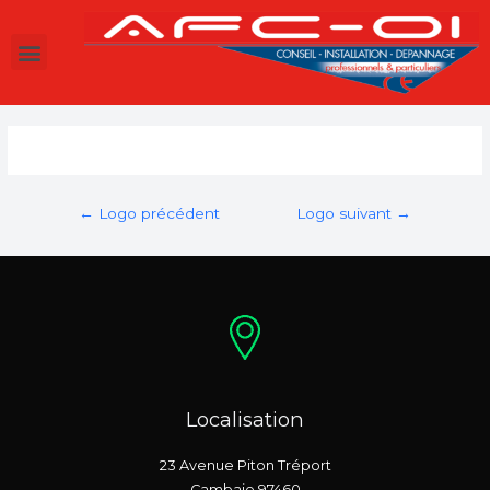
←
Logo précédent
Logo suivant
→
Localisation
23 Avenue Piton Tréport
Cambaie 97460