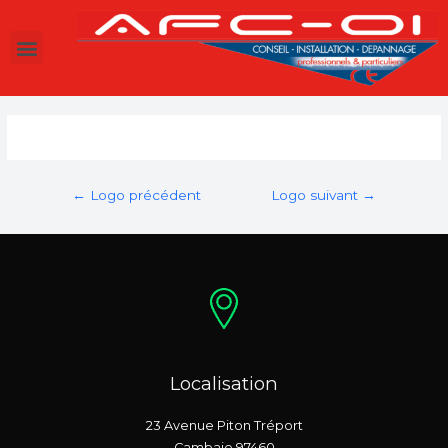
←
Logo précédent
Logo suivant
→
Localisation
23 Avenue Piton Tréport
Cambaie 97460