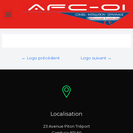
←
Logo précédent
Logo suivant
→
Localisation
23 Avenue Piton Tréport
Cambaie 97460