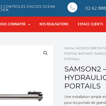
S CONTROLES D'ACCES OCEAN
02 62 888 
DIEN
NOUS CONNAITRE
NOS RÉALISATIONS
ESPACE CLIENTS
Home
/
ACCESSOIRE DE F
PORTAIL BATTANT
/ SAMSO
PORTAILS
SAMSON2 –
HYDRAULI
PORTAILS
Une installation simple et
pour les portails de gra