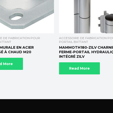
E DE FABRICATION POUR
ACCESSOIRE DE FABRICATION P
ATTANT
PORTAIL BATTANT
 MURALE EN ACIER
MAMMOTH180-ZILV CHARNI
SÉ À CHAUD M20
FERME-PORTAIL HYDRAULIQ
INTÉGRÉ ZILV
d More
Read More