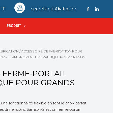
111
secretariat@afcoi.re
PRODUIT
ABRICATION
/
ACCESSOIRE DE FABRICATION POUR
N2 – FERME-PORTAIL HYDRAULIQUE POUR GRANDS
 FERME-PORTAIL
QUE POUR GRANDS
 une fonctionnalité flexible en font le choix parfait
ndes dimensions. Samson-2 est un ferme-portail