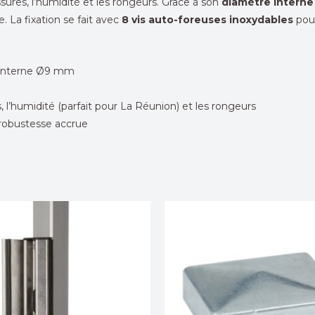
ssures, l’humidité et les rongeurs. Grâce à son
diamètre intern
e. La fixation se fait avec
8 vis auto-foreuses inoxydables
pour
 interne Ø9 mm
s, l’humidité (parfait pour La Réunion) et les rongeurs
robustesse accrue