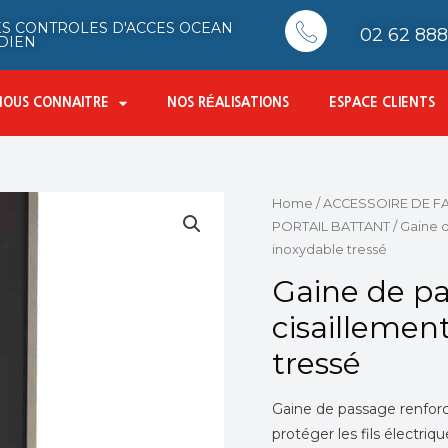
S CONTROLES D'ACCES OCEAN
02 62 888 
DIEN
NOUS CONNAITRE
NOS RÉALISATIONS
ESPACE CLIENTS
Home
/
ACCESSOIRE DE F
PORTAIL BATTANT
/ Gaine 
inoxydable tressé
Gaine de pa
cisaillemen
tressé
Gaine de passage renfor
protéger les fils électriq