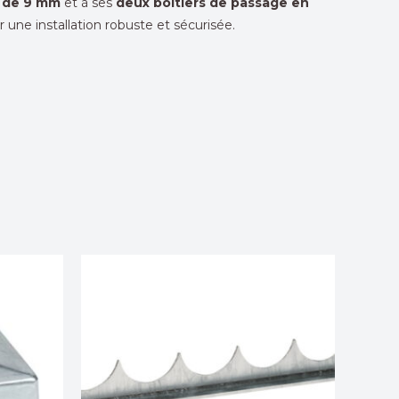
e de 9 mm
et à ses
deux boîtiers de passage en
 une installation robuste et sécurisée.