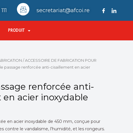
111
secretariat@afcoi.re
PRODUIT
ABRICATION
/
ACCESSOIRE DE FABRICATION POUR
de passage renforcée anti-cisaillement en acier
ssage renforcée anti-
t en acier inoxydable
cée en acier inoxydable de 450 mm, conçue pour
ues contre le vandalisme, l’humidité, et les rongeurs.