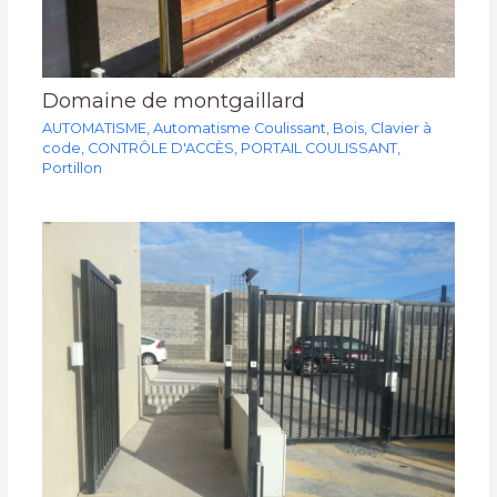
Domaine de montgaillard
AUTOMATISME
,
Automatisme Coulissant
,
Bois
,
Clavier à
code
,
CONTRÔLE D'ACCÈS
,
PORTAIL COULISSANT
,
Portillon