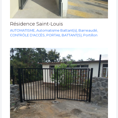
Résidence Saint-Louis
AUTOMATISME
,
Automatisme Battant(s)
,
Barreaudé
,
CONTRÔLE D'ACCÈS
,
PORTAIL BATTANT(S)
,
Portillon