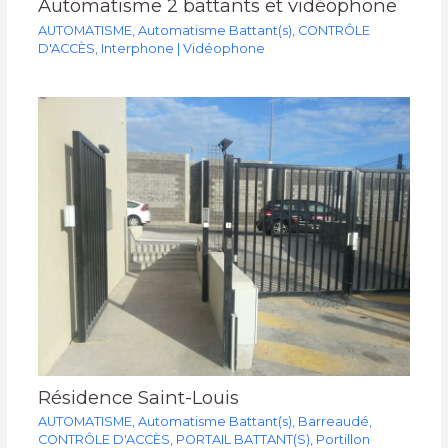
Automatisme 2 battants et vidéophone
AUTOMATISME
,
Automatisme Battant(s)
,
CONTRÔLE
D'ACCÈS
,
Interphone | Vidéophone
Résidence Saint-Louis
AUTOMATISME
,
Automatisme Battant(s)
,
Barreaudé
,
CONTRÔLE D'ACCÈS
,
PORTAIL BATTANT(S)
,
Portillon