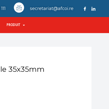
111
secretariat@afcoi.re
PRODUIT
aille 35x35mm