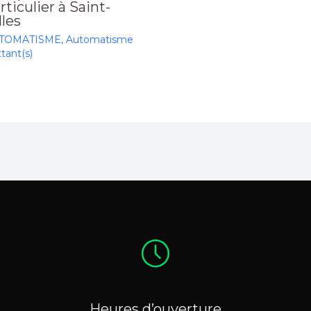
rticulier à Saint-
lles
TOMATISME
,
Automatisme
tant(s)
Heures d’ouverture