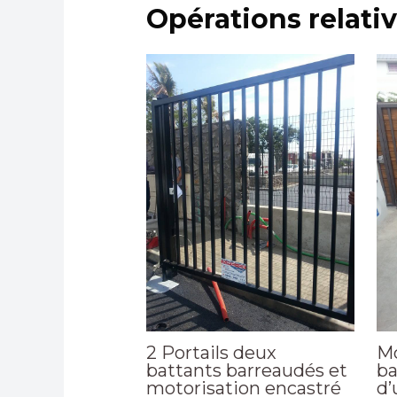
Opérations relati
2 Portails deux
Mo
battants barreaudés et
ba
motorisation encastré
d’