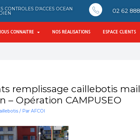
S CONTROLES D'ACCES OCEAN
02 62 888 
DIEN
NOUS CONNAITRE
NOS RÉALISATIONS
ESPACE CLIENTS
nts remplissage caillebotis m
llon – Opération CAMPUSEO
illebotis
/ Par
AFCOI