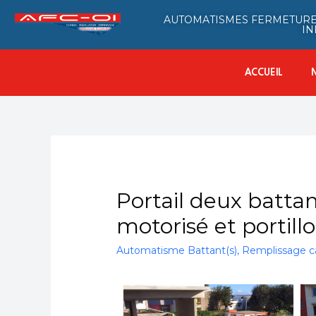
AUTOMATISMES FERMETURE
IN
ACCUEIL
Portail deux batta
motorisé et porti
Automatisme Battant(s)
,
Remplissage ca