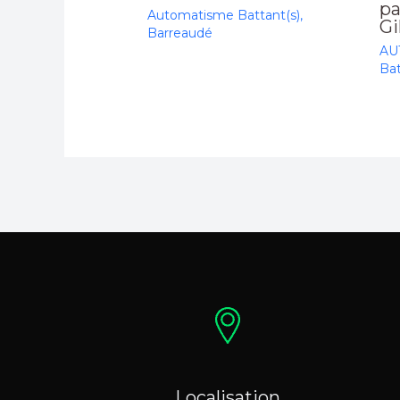
pa
Automatisme Battant(s)
,
Gi
Barreaudé
AU
Bat
Localisation