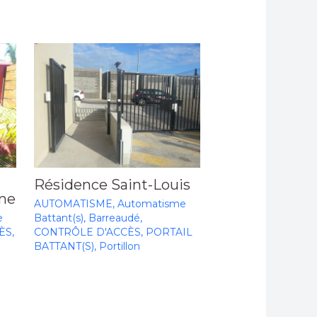
Résidence Saint-Louis
one
AUTOMATISME
,
Automatisme
e
Battant(s)
,
Barreaudé
,
ÈS
,
CONTRÔLE D'ACCÈS
,
PORTAIL
BATTANT(S)
,
Portillon