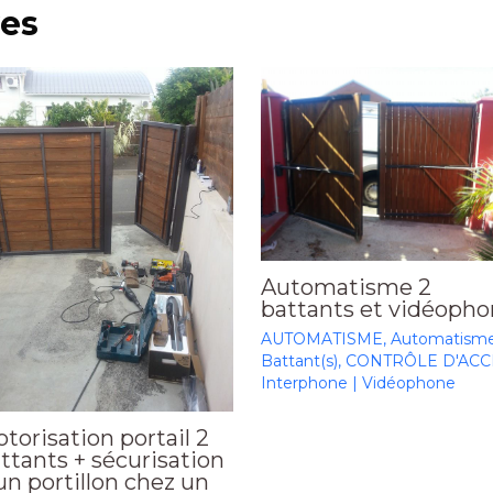
ves
Automatisme 2
battants et vidéoph
AUTOMATISME
,
Automatism
Battant(s)
,
CONTRÔLE D'ACC
Interphone | Vidéophone
torisation portail 2
ttants + sécurisation
un portillon chez un