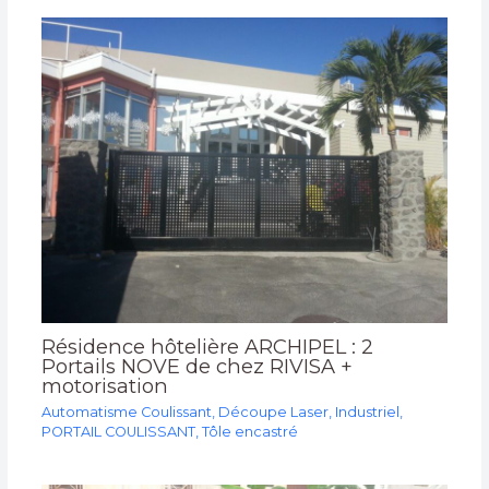
Résidence hôtelière ARCHIPEL : 2
Portails NOVE de chez RIVISA +
motorisation
Automatisme Coulissant
,
Découpe Laser
,
Industriel
,
PORTAIL COULISSANT
,
Tôle encastré