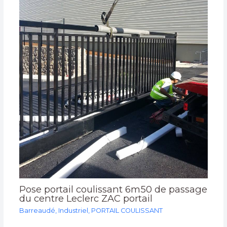
Pose portail coulissant 6m50 de passage
du centre Leclerc ZAC portail
Barreaudé
,
Industriel
,
PORTAIL COULISSANT