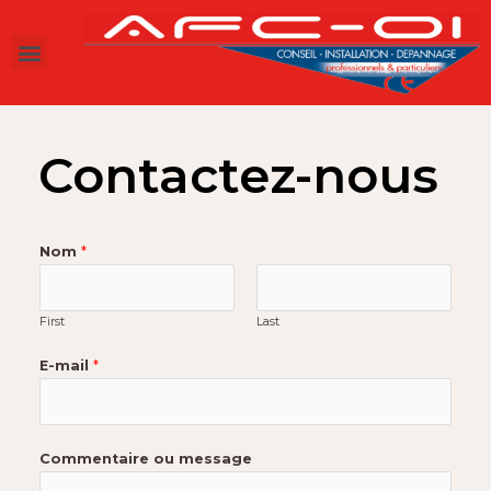
Contactez-nous
Nom
*
First
Last
E-mail
*
Commentaire ou message