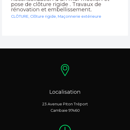
pose de clôture rigide . Travaux de
rénovation et embellissement.
CLÔTURE
,
Clôture rigide
,
Maçonnerie extérieure
Localisation
23 Avenue Piton Tréport
Cambaie 97460