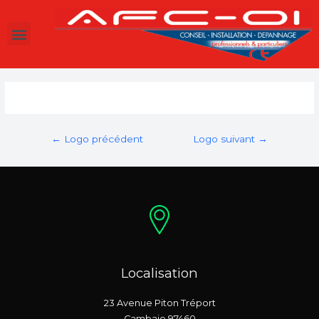
←
Logo précédent
Logo suivant
→
Localisation
23 Avenue Piton Tréport
Cambaie 97460