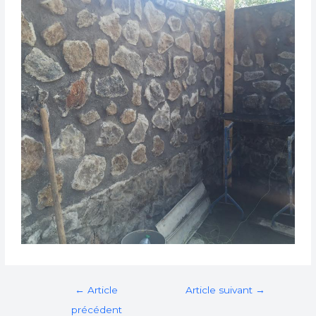
←
Article
Article suivant
→
précédent